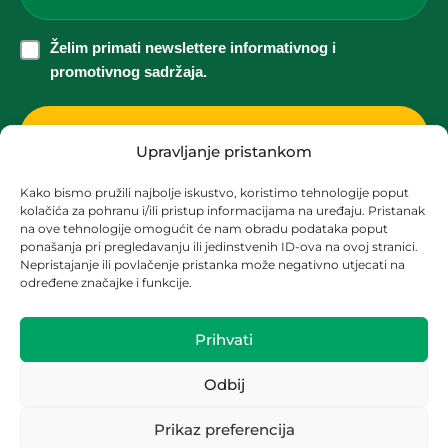
*
Želim
Želim primati newslettere informativnog i
primati
promotivnog sadržaja.
newslettere
informativnog
i
Upravljanje pristankom
promotivnog
Kako bismo pružili najbolje iskustvo, koristimo tehnologije poput
sadržaja.
kolačića za pohranu i/ili pristup informacijama na uređaju. Pristanak
Korisnička podrška za solarne elektrane
*
na ove tehnologije omogućit će nam obradu podataka poput
ponašanja pri pregledavanju ili jedinstvenih ID-ova na ovoj stranici.
solari@zez.coop
Nepristajanje ili povlačenje pristanka može negativno utjecati na
određene značajke i funkcije.
+ 385 91 2090 403
+ 385 1 2090 404
Prihvati
Odbij
OIB:
13278092880
Prikaz preferencija
IBAN:
HR8523600001102381142