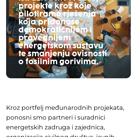
projekte kroz koje
pilotiramo rješenja
koja pridonose
demokratičnijem i
pravednijem
energetskom sustavu
te smanjenju ovisnosti
o fosilnim gorivima.
Kroz portfelj međunarodnih projekata,
ponosni smo partneri i suradnici
energetskih zadruga i zajednica,