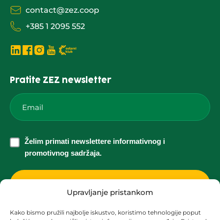
contact@zez.coop
+385 1 2095 552
Pratite ZEZ newsletter
Email
*
Želim
Želim primati newslettere informativnog i
primati
promotivnog sadržaja.
newslettere
informativnog
i
Upravljanje pristankom
promotivnog
Kako bismo pružili najbolje iskustvo, koristimo tehnologije poput
sadržaja.