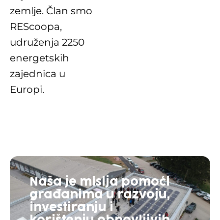
zemlje. Član smo
REScoopa,
udruženja 2250
energetskih
zajednica u
Europi.
Naša je misija pomoći
građanima u razvoju,
investiranju i