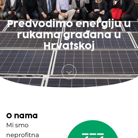
Predvodimo energiju u
rukama građana u
Hrvatskoj
O nama
Mi smo
neprofitna