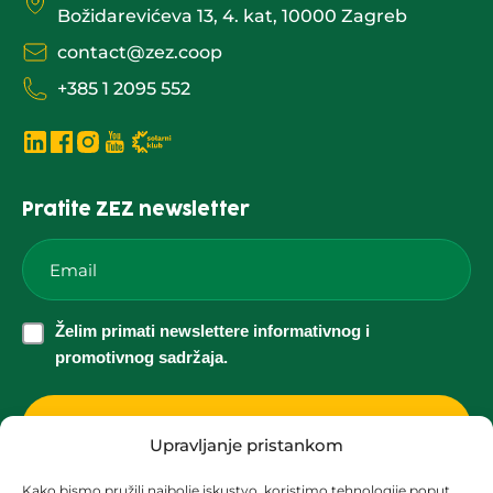
Božidarevićeva 13, 4. kat, 10000 Zagreb
contact@zez.coop
+385 1 2095 552
Pratite ZEZ newsletter
Email
*
Želim
Želim primati newslettere informativnog i
primati
promotivnog sadržaja.
newslettere
informativnog
i
Upravljanje pristankom
promotivnog
Kako bismo pružili najbolje iskustvo, koristimo tehnologije poput