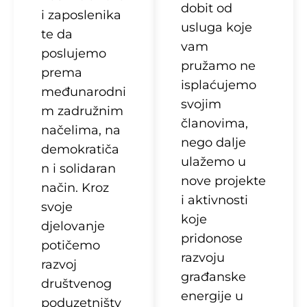
dobit od
i zaposlenika
usluga koje
te da
vam
poslujemo
pružamo ne
prema
isplaćujemo
međunarodni
svojim
m zadružnim
članovima,
načelima, na
nego dalje
demokratiča
ulažemo u
n i solidaran
nove projekte
način. Kroz
i aktivnosti
svoje
koje
djelovanje
pridonose
potičemo
razvoju
razvoj
građanske
društvenog
energije u
poduzetništv