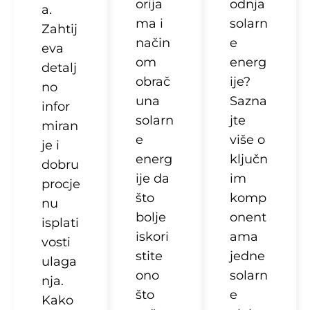
orija
odnja
a.
ma i
solarn
Zahtij
način
e
eva
om
energ
detalj
obrač
ije?
no
una
Sazna
infor
solarn
jte
miran
e
više o
je i
energ
ključn
dobru
ije da
im
procje
što
komp
nu
bolje
onent
isplati
iskori
ama
vosti
stite
jedne
ulaga
ono
solarn
nja.
što
e
Kako