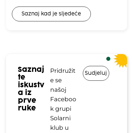
Saznaj kad je sljedeće
Saznaj
Pridružit
Sudjeluj
te
e se
iskustv
našoj
a iz
Faceboo
prve
ruke
k grupi
Solarni
klub u