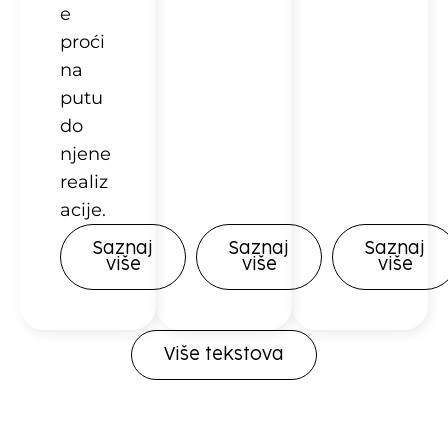
e
proći
na
putu
do
njene
realiz
acije.
Saznaj
Saznaj
Saznaj
više
više
više
Više tekstova