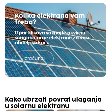
Kolika elektrana vam
treba?
U par klikova saznajte okvirnu
snagu solarne elektrane za vašu
obiteljsku kuću.
Izračunaj
Kako ubrzati povrat ulaganja
u solarnu elektranu