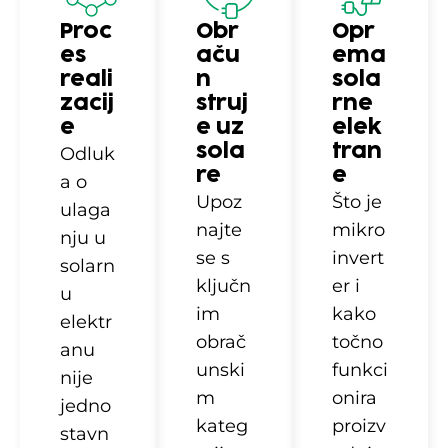
Proc
Obr
Opr
es
aču
ema
reali
n
sola
zacij
struj
rne
e
e uz
elek
sola
tran
Odluk
re
e
a o
Upoz
Što je
ulaga
najte
mikro
nju u
se s
invert
solarn
ključn
er i
u
im
kako
elektr
obrač
točno
anu
unski
funkci
nije
m
onira
jedno
kateg
proizv
stavn