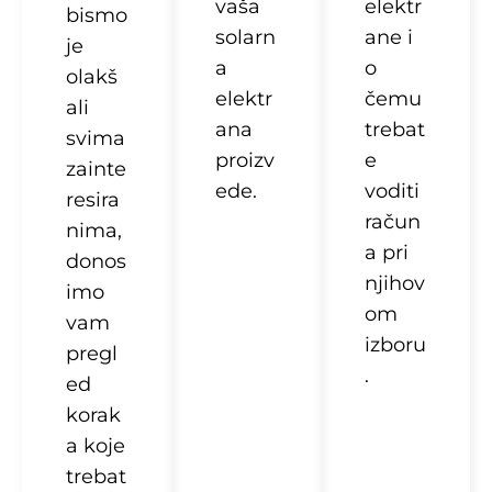
vaša
elektr
bismo
solarn
ane i
je
a
o
olakš
elektr
čemu
ali
ana
trebat
svima
proizv
e
zainte
ede.
voditi
resira
račun
nima,
a pri
donos
njihov
imo
om
vam
izboru
pregl
.
ed
korak
a koje
trebat