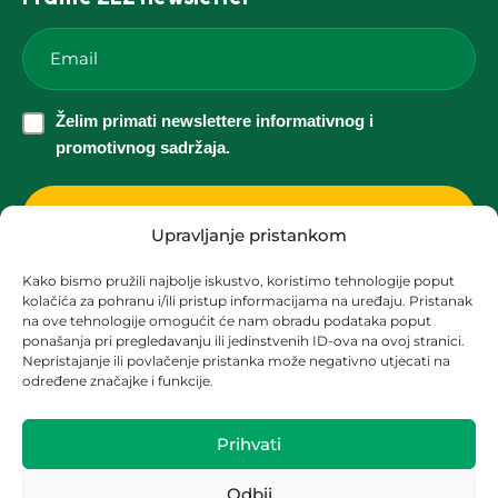
Email
*
Želim
Želim primati newslettere informativnog i
primati
promotivnog sadržaja.
newslettere
informativnog
i
Upravljanje pristankom
promotivnog
Kako bismo pružili najbolje iskustvo, koristimo tehnologije poput
sadržaja.
kolačića za pohranu i/ili pristup informacijama na uređaju. Pristanak
Korisnička podrška za solarne elektrane
*
na ove tehnologije omogućit će nam obradu podataka poput
ponašanja pri pregledavanju ili jedinstvenih ID-ova na ovoj stranici.
solari@zez.coop
Nepristajanje ili povlačenje pristanka može negativno utjecati na
određene značajke i funkcije.
+ 385 91 2090 403
+ 385 1 2090 404
Prihvati
Odbij