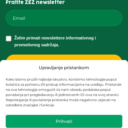
Pratite ZEZ newsletter
Email
*
Želim
Želim primati newslettere informativnog i
primati
promotivnog sadržaja.
newslettere
informativnog
i
Upravljanje pristankom
promotivnog
Kako bismo pružili najbolje iskustvo, koristimo tehnologije poput
sadržaja.
kolačića za pohranu i/ili pristup informacijama na uređaju. Pristanak
Korisnička podrška za solarne elektrane
*
na ove tehnologije omogućit će nam obradu podataka poput
ponašanja pri pregledavanju ili jedinstvenih ID-ova na ovoj stranici.
solari@zez.coop
Nepristajanje ili povlačenje pristanka može negativno utjecati na
određene značajke i funkcije.
+ 385 91 2090 403
+ 385 1 2090 404
Prihvati