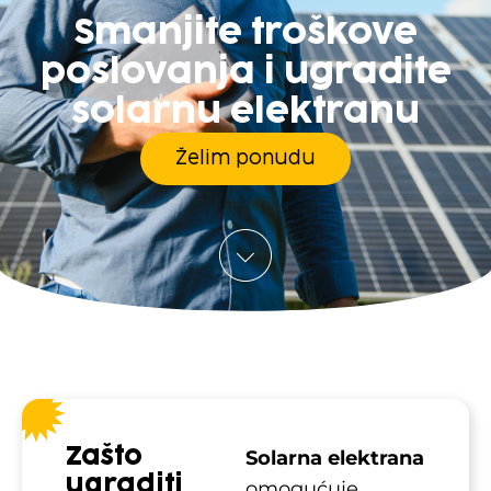
Smanjite troškove
poslovanja i ugradite
solarnu elektranu
Želim ponudu
Zašto
Solarna elektrana
ugraditi
omogućuje