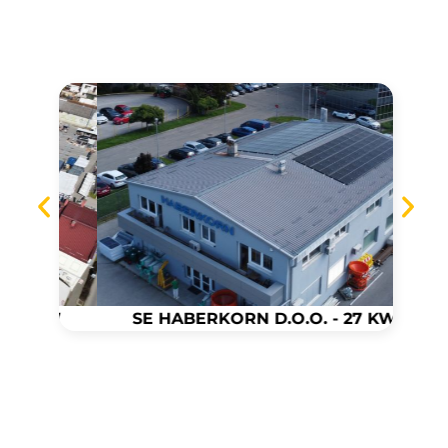
 KW
SE HABERKORN D.O.O. - 27 KW
SE D