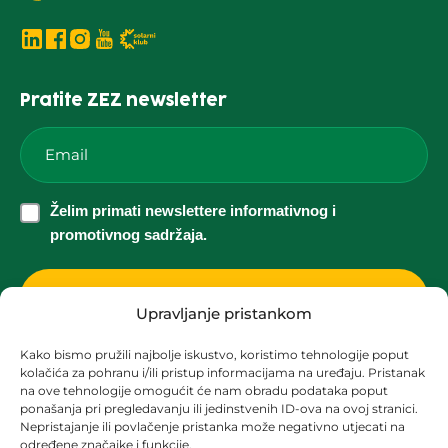
Pratite ZEZ newsletter
Email
*
Želim
Želim primati newslettere informativnog i
primati
promotivnog sadržaja.
newslettere
informativnog
i
Upravljanje pristankom
promotivnog
Kako bismo pružili najbolje iskustvo, koristimo tehnologije poput
sadržaja.
kolačića za pohranu i/ili pristup informacijama na uređaju. Pristanak
Korisnička podrška za solarne elektrane
*
na ove tehnologije omogućit će nam obradu podataka poput
ponašanja pri pregledavanju ili jedinstvenih ID-ova na ovoj stranici.
solari@zez.coop
Nepristajanje ili povlačenje pristanka može negativno utjecati na
određene značajke i funkcije.