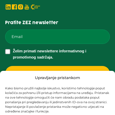
Pratite ZEZ newsletter
Email
*
Želim
Želim primati newslettere informativnog i
primati
promotivnog sadržaja.
newslettere
informativnog
i
Upravljanje pristankom
promotivnog
Kako bismo pružili najbolje iskustvo, koristimo tehnologije poput
sadržaja.
kolačića za pohranu i/ili pristup informacijama na uređaju. Pristanak
Korisnička podrška za solarne elektrane
*
na ove tehnologije omogućit će nam obradu podataka poput
ponašanja pri pregledavanju ili jedinstvenih ID-ova na ovoj stranici.
solari@zez.coop
Nepristajanje ili povlačenje pristanka može negativno utjecati na
određene značajke i funkcije.
+ 385 91 2090 403