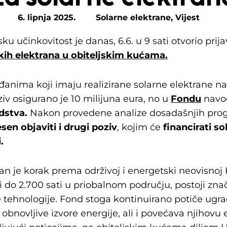
6. lipnja 2025.
Solarne elektrane
,
Vijest
ku učinkovitost je danas, 6.6. u 9 sati otvorio prij
ih elektrana u obiteljskim kućama.
đanima koji imaju realizirane solarne elektrane n
iv osigurano je 10 milijuna eura, no u
Fondu
navo
dstva.
Nakon provedene analize dosadašnjih prog
esen objaviti i drugi poziv
, kojim će
financirati so
i.
an je korak prema održivoj i energetski neovisnoj 
 do 2.700 sati u priobalnom području, postoji znač
 tehnologije. Fond stoga kontinuirano potiče ugra
bnovljive izvore energije, ali i povećava njihov