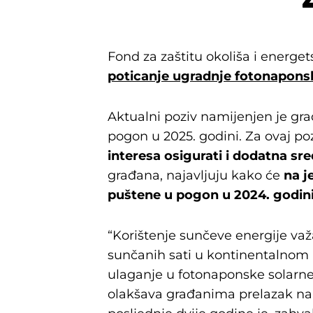
Fond za zaštitu okoliša i energets
poticanje ugradnje fotonaponsk
Aktualni poziv namijenjen je gra
pogon u 2025. godini. Za ovaj poz
interesa osigurati i dodatna sre
građana, najavljuju kako će
na j
puštene u pogon u 2024. godin
“Korištenje sunčeve energije važ
sunčanih sati u kontinentalnom i
ulaganje u fotonaponske solarne
olakšava građanima prelazak na o