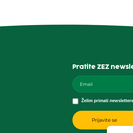
Pratite ZEZ newsl
Email
*
Želim
Želim primati newsletter
primati
newslettere
informativnog
i