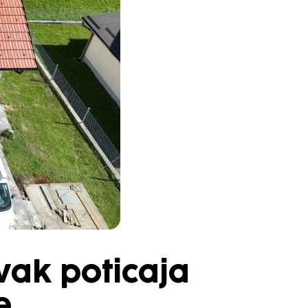
vak poticaja
e