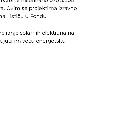
Hrvatske instalirano oko 5.600
va. Ovim se projektima izravno
ma.” ističu u Fondu.
nciranje solarnih elektrana na
ćujući im veću energetsku