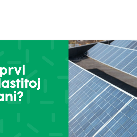
prvi
astitoj
ani?