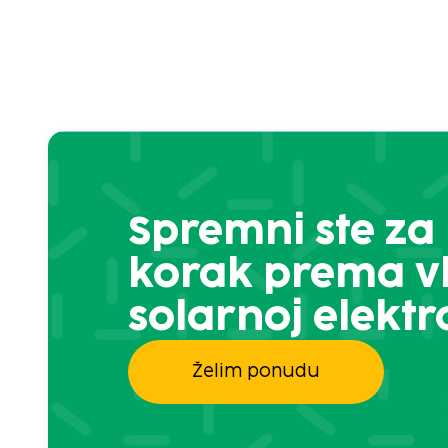
Spremni ste za 
korak prema vl
solarnoj elektr
Želim ponudu