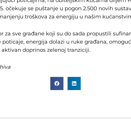
aljujući poticajima, na obiteljskim kućama diljem 
25. očekuje se puštanje u pogon 2.500 novih susta
 i smanjenju troškova za energiju u našim kućanstvi
r za sve građane koji su do sada propustili sufina
 poticaje, energija dolazi u ruke građana, omogu
ktivan doprinos zelenoj tranziciji.
rhiva