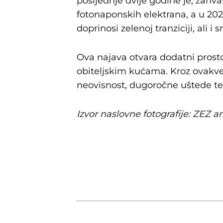
posljednje dvije godine je, zahv
fotonaponskih elektrana, a u 20
doprinosi zelenoj tranziciji, ali
Ova najava otvara dodatni prosto
obiteljskim kućama. Kroz ovakve
neovisnost, dugoročne uštede te a
Izvor naslovne fotografije: ZEZ a