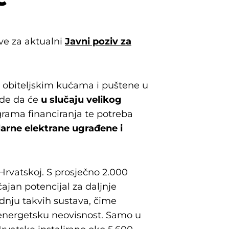
ave za aktualni
Javni poziv za
a obiteljskim kućama i puštene u
de da će
u slučaju velikog
rama financiranja te potreba
larne elektrane ugrađene i
Hrvatskoj. S prosječno 2.000
ajan potencijal za daljnje
dnju takvih sustava, čime
u energetsku neovisnost. Samo u