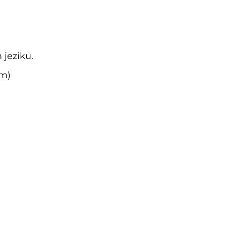
 jeziku.
im)