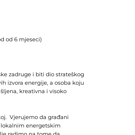
od od 6 mjeseci)
e zadruge i biti dio strateškog
ih izvora energije, a osoba koju
šljena, kreativna i visoko
koj. Vjerujemo da građani
ju lokalnim energetskim
alje radimo na tome da