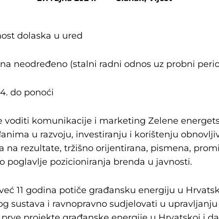
nost dolaska u ured
na neodređeno (stalni radni odnos uz probni peri
4. do ponoći
e voditi komunikacije i marketing Zelene energetsk
nima u razvoju, investiranju i korištenju obnovljiv
na rezultate, tržišno orijentirana, pismena, promi
poglavlje pozicioniranja brenda u javnosti.
već 11 godina potiče građansku energiju u Hrvats
kog sustava i ravnopravno sudjelovati u upravljan
 prve projekte građanske energije u Hrvatskoj i d