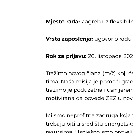
Mjesto rada:
Zagreb uz fleksibil
Vrsta zaposlenja:
ugovor o radu 
Rok za prijavu:
20. listopada 202
Tražimo novog člana (m/ž) koji ć
tima. Naša misija je pomoći građa
tražimo je poduzetna i usmjerena 
motivirana da povede ZEZ u novo 
Mi smo neprofitna zadruga koja 
trebaju biti u središtu energets
resursima. Uspješno smo proveli