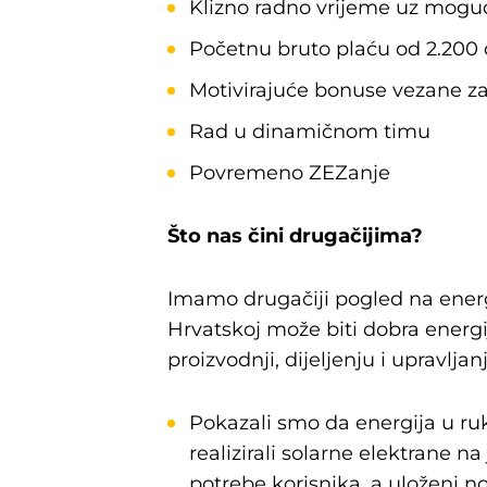
Klizno radno vrijeme uz mog
Početnu bruto plaću od 2.200 
Motivirajuće bonuse vezane za
Rad u dinamičnom timu
Povremeno ZEZanje
Što nas čini drugačijima?
Imamo drugačiji pogled na energi
Hrvatskoj može biti dobra energij
proizvodnji, dijeljenju i upravljan
Pokazali smo da energija u ruk
realizirali solarne elektrane 
potrebe korisnika, a uloženi n