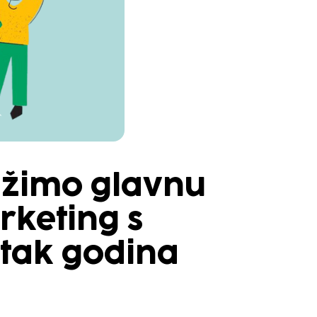
ražimo glavnu
rketing s
etak godina