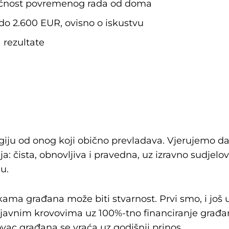
ućnost povremenog rada od doma
do 2.600 EUR, ovisno o iskustvu
 rezultate
ju od onog koji obično prevladava. Vjerujemo da s
a: čista, obnovljiva i pravedna, uz izravno sudjel
ju.
ama građana može biti stvarnost. Prvi smo, i još uv
na javnim krovovima uz 100%-tno financiranje građ
ovac građana se vraća uz godišnji prinos.