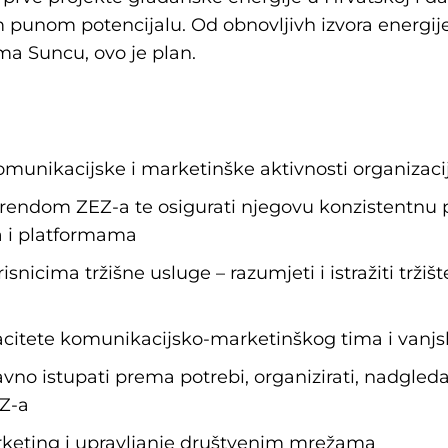
 punom potencijalu. Od obnovljivh izvora energije
ma Suncu, ovo je plan.
 komunikacijske i marketinške aktivnosti organizaci
ti brendom ZEZ-a te osigurati njegovu konzistentnu
a i platformama
isnicima tržišne usluge – razumjeti i istražiti tržišt
kapacitete komunikacijsko-marketinškog tima i vanj
avno istupati prema potrebi, organizirati, nadgleda
Z-a
arketing i upravljanje društvenim mrežama