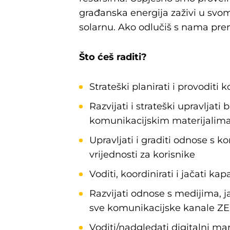
građanska energija zaživi u svom
solarnu. Ako odlučiš s nama pre
Što ćeš raditi?
Strateški planirati i provoditi
Razvijati i strateški upravlja
komunikacijskim materijalim
Upravljati i graditi odnose s kor
vrijednosti za korisnike
Voditi, koordinirati i jačati 
Razvijati odnose s medijima, j
sve komunikacijske kanale ZE
Voditi/nadgledati digitalni m