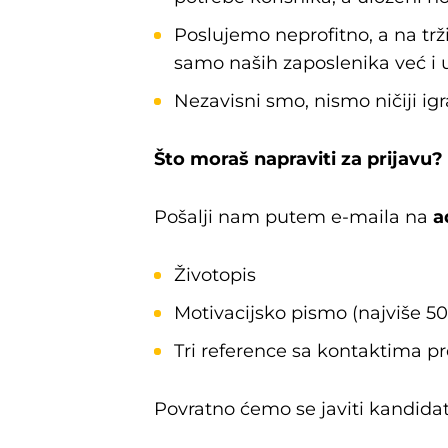
Poslujemo neprofitno, a na trž
samo naših zaposlenika već i u
Nezavisni smo, nismo ničiji ig
Što moraš napraviti za prijavu?
Pošalji nam putem e-maila na
a
Životopis
Motivacijsko pismo (najviše 500
Tri reference sa kontaktima pro
Povratno ćemo se javiti kandidat