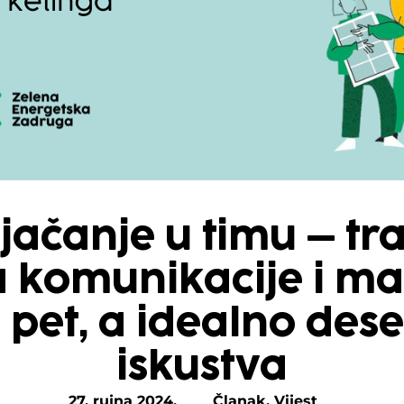
jačanje u timu – t
 komunikacije i ma
pet, a idealno des
iskustva
27. rujna 2024.
Članak
,
Vijest