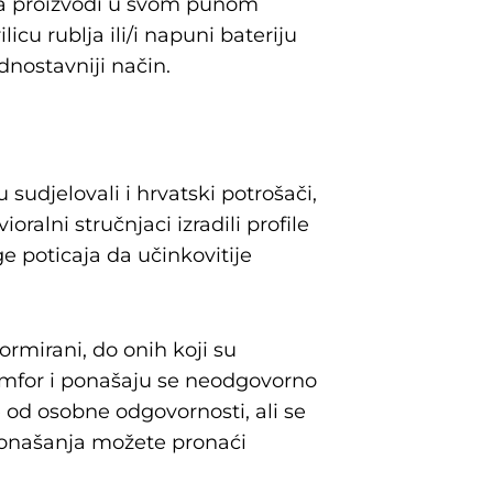
ana proizvodi u svom punom
icu rublja ili/i napuni bateriju
dnostavniji način.
udjelovali i hrvatski potrošači,
ralni stručnjaci izradili profile
ge poticaja da učinkovitije
formirani, do onih koji su
 komfor i ponašaju se neodgovorno
e od osobne odgovornosti, ali se
 ponašanja možete pronaći