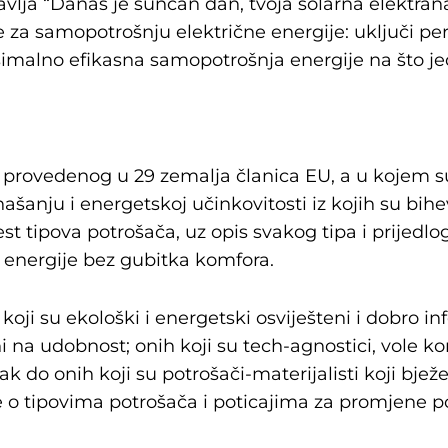
 javlja “Danas je sunčan dan, tvoja solarna elektr
 za samopotrošnju električne energije: uključi peril
aksimalno efikasna samopotrošnja energije na što je
provedenog u 29 zemalja članica EU, a u kojem su s
anju i energetskoj učinkovitosti iz kojih su bihevio
est tipova potrošača, uz opis svakog tipa i prijedlo
 energije bez gubitka komfora.
koji su ekološki i energetski osviješteni i dobro in
ani na udobnost; onih koji su tech-agnostici, vole
ak do onih koji su potrošači-materijalisti koji bjež
iše o tipovima potrošača i poticajima za promjene