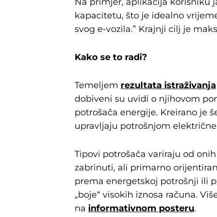
Na primjer, aplikacija korisniku
kapacitetu, što je idealno vrijeme
svog e-vozila.” Krajnji cilj je m
Kako se to radi?
Temeljem
rezultata istraživanja
dobiveni su uvidi o njihovom ponaš
potrošača energije. Kreirano je š
upravljaju potrošnjom električne
Tipovi potrošača variraju od onih 
zabrinuti, ali primarno orijentir
prema energetskoj potrošnji ili p
„boje“ visokih iznosa računa. V
na
informativnom posteru
.