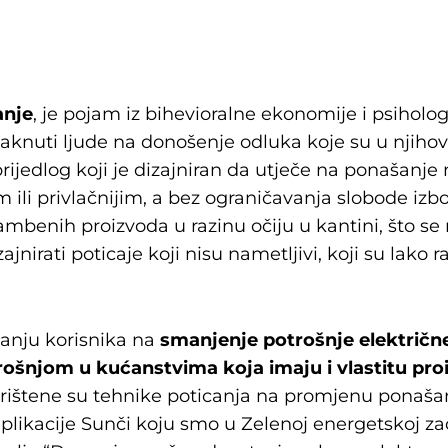
anje
, je pojam iz bihevioralne ekonomije i psiholog
nuti ljude na donošenje odluka koje su u njihov
 prijedlog koji je dizajniran da utječe na ponašanj
m ili privlačnijim, a bez ograničavanja slobode iz
hrambenih proizvoda u razinu očiju u kantini, što 
ajnirati poticaje koji nisu nametljivi, koji su lako ra
canju korisnika na
smanjenje potrošnje električne
ošnjom u kućanstvima koja imaju i vlastitu proi
ištene su tehnike poticanja na promjenu ponašan
aplikacije Sunči koju smo u Zelenoj energetskoj zad