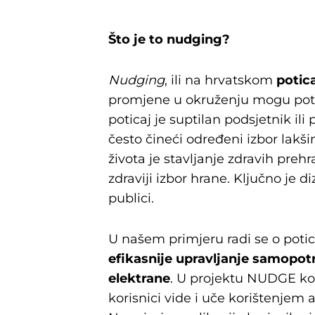
Što je to nudging?
Nudging
, ili na hrvatskom
potic
promjene u okruženju mogu potak
poticaj je suptilan podsjetnik ili
često čineći određeni izbor lakši
života je stavljanje zdravih pre
zdraviji izbor hrane. Ključno je diz
publici.
U našem primjeru radi se o poti
efikasnije upravljanje samopotr
elektrane
. U projektu NUDGE kor
korisnici vide i uče korištenjem 