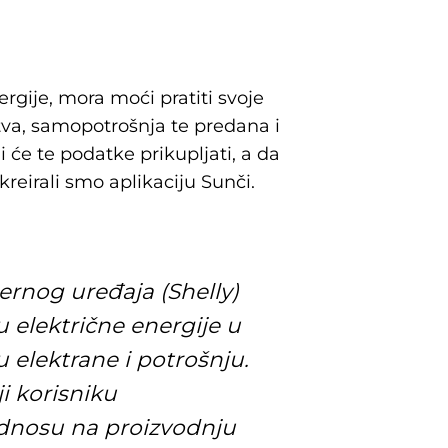
rgije, mora moći pratiti svoje
tva, samopotrošnja te predana i
 će te podatke prikupljati, a da
kreirali smo aplikaciju Sunči.
rnog uređaja (Shelly)
u električne energije u
u elektrane i potrošnju.
ji korisniku
odnosu na proizvodnju