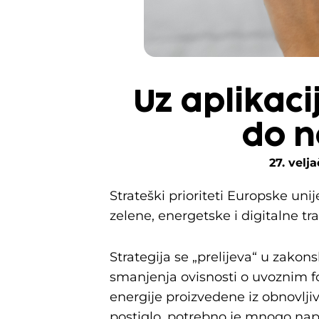
Uz aplikaci
do n
27. velj
Strateški prioriteti Europske u
zelene, energetske i digitalne t
Strategija se „prelijeva“ u zakon
smanjenja ovisnosti o uvoznim f
energije proizvedene iz obnovljiv
postiglo, potrebno je mnogo napo