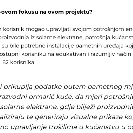
ZEZ-ovom fokusu na ovom projektu?
an korisnik mogao upravljati svojom potrošnjom ene
roizvodnja iz solarne elektrane, potrošnja kućans
 su bile potrebne instalacije pametnih uređaja koji
 dostupni korisniku na edukativan i razumljiv način 
 82 korisnika.
 prikuplja podatke putem pametnog mje
 razvodni ormarić kuće, da mjeri potrošnj
solarne elektrane, gdje bilježi proizvodnj
liziraju te generiraju vizualne prikaze ko
o upravljanje trošilima u kućanstvu u 