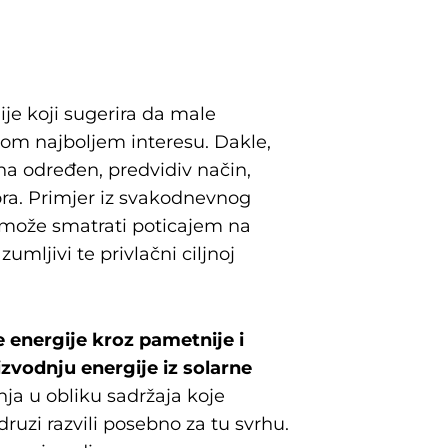
ije koji sugerira da male
om najboljem interesu. Dakle,
e na određen, predvidiv način,
bora. Primjer iz svakodnevnog
se može smatrati poticajem na
zumljivi te privlačni ciljnoj
 energije kroz pametnije i
zvodnju energije iz solarne
ja u obliku sadržaja koje
ruzi razvili posebno za tu svrhu.