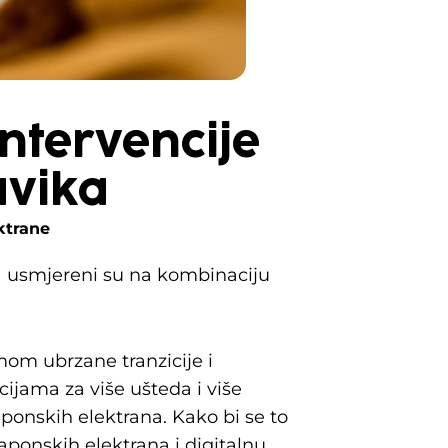
intervencije
avika
ktrane
na usmjereni su na kombinaciju
amom ubrzane tranzicije i
jama za više ušteda i više
aponskih elektrana. Kako bi se to
aponskih elektrana i digitalnu