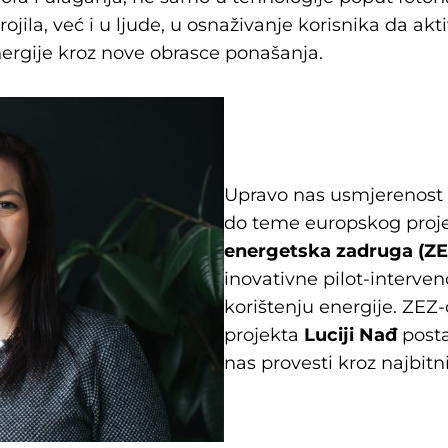
jila, već i u ljude, u osnaživanje korisnika da akti
ergije kroz nove obrasce ponašanja.
Upravo nas usmjerenost 
do teme europskog proj
energetska zadruga (ZE
inovativne pilot-interve
korištenju energije. ZEZ-
projekta
Luciji Nađ
posta
nas provesti kroz najbitn