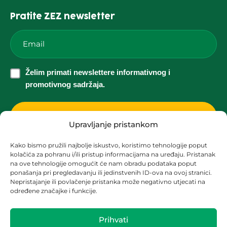
Pratite ZEZ newsletter
Email
*
Želim
Želim primati newslettere informativnog i
primati
promotivnog sadržaja.
newslettere
informativnog
i
Upravljanje pristankom
promotivnog
Kako bismo pružili najbolje iskustvo, koristimo tehnologije poput
sadržaja.
kolačića za pohranu i/ili pristup informacijama na uređaju. Pristanak
Korisnička podrška za solarne elektrane
*
na ove tehnologije omogućit će nam obradu podataka poput
ponašanja pri pregledavanju ili jedinstvenih ID-ova na ovoj stranici.
solari@zez.coop
Nepristajanje ili povlačenje pristanka može negativno utjecati na
određene značajke i funkcije.
+ 385 91 2090 403
+ 385 1 2090 404
Prihvati