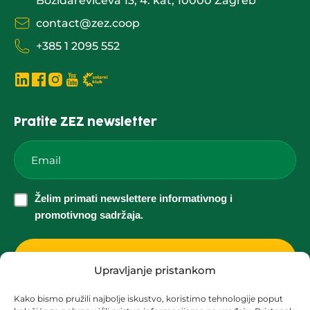
Božidarevićeva 13, 4. kat, 10000 Zagreb
contact@zez.coop
+385 1 2095 552
Pratite ZEZ newsletter
Email
*
Želim
Želim primati newslettere informativnog i
primati
promotivnog sadržaja.
newslettere
informativnog
i
Upravljanje pristankom
promotivnog
Kako bismo pružili najbolje iskustvo, koristimo tehnologije poput
sadržaja.