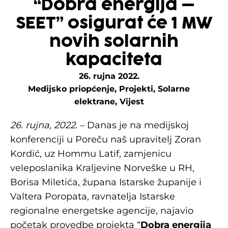
“Dobra energija –
SEET” osigurat će 1 MW
novih solarnih
kapaciteta
26. rujna 2022.
Medijsko priopćenje
,
Projekti
,
Solarne
elektrane
,
Vijest
26. rujna, 2022.
– Danas je na medijskoj
konferenciji u Poreču naš upravitelj Zoran
Kordić, uz Hommu Latif, zamjenicu
veleposlanika Kraljevine Norveške u RH,
Borisa Miletića, župana Istarske županije i
Valtera Poropata, ravnatelja Istarske
regionalne energetske agencije, najavio
početak provedbe projekta “
Dobra energija