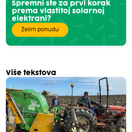
Spremni ste za prvi korak
prema vlastitoj solarnoj
elektrani?
Želim ponudu
Više tekstova