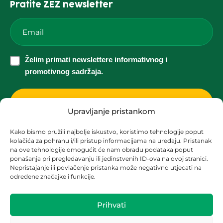
Pratite ZEZ newsletter
Email
*
Želim
Želim primati newslettere informativnog i
primati
promotivnog sadržaja.
newslettere
informativnog
i
Upravljanje pristankom
promotivnog
Kako bismo pružili najbolje iskustvo, koristimo tehnologije poput
sadržaja.
kolačića za pohranu i/ili pristup informacijama na uređaju. Pristanak
Korisnička podrška za solarne elektrane
*
na ove tehnologije omogućit će nam obradu podataka poput
ponašanja pri pregledavanju ili jedinstvenih ID-ova na ovoj stranici.
solari@zez.coop
Nepristajanje ili povlačenje pristanka može negativno utjecati na
određene značajke i funkcije.
+ 385 91 2090 403
+ 385 1 2090 404
Prihvati