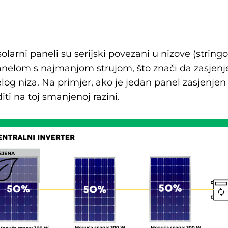
larni paneli su serijski povezani u nizove (string
panelom s najmanjom strujom, što znači da zasjen
log niza. Na primjer, ako je jedan panel zasjenjen
iti na toj smanjenoj razini.