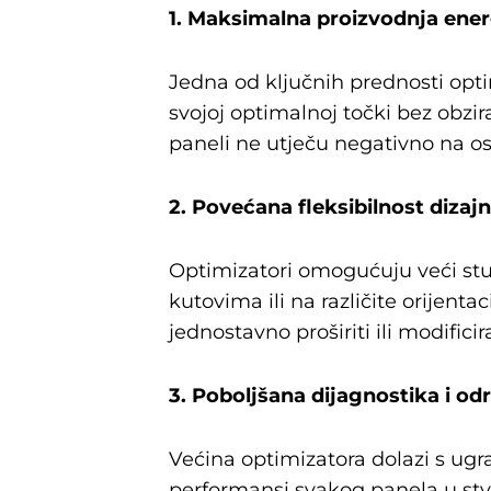
1. Maksimalna proizvodnja ener
Jedna od ključnih prednosti opti
svojoj optimalnoj točki bez obzi
paneli ne utječu negativno na os
2. Povećana fleksibilnost dizaj
Optimizatori omogućuju veći stup
kutovima ili na različite orijen
jednostavno proširiti ili modifici
3. Poboljšana dijagnostika i od
Većina optimizatora dolazi s u
performansi svakog panela u stv