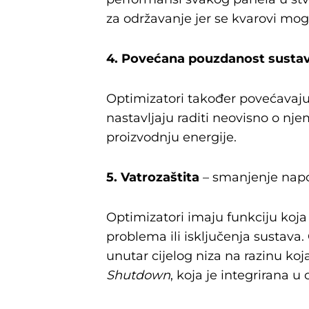
za održavanje jer se kvarovi mogu b
4. Povećana pouzdanost susta
Optimizatori također povećavaju
nastavljaju raditi neovisno o nj
proizvodnju energije.
5. Vatrozaštita
– smanjenje napo
Optimizatori imaju funkciju ko
problema ili isključenja sustava
unutar cijelog niza na razinu koj
Shutdown
, koja je integrirana 