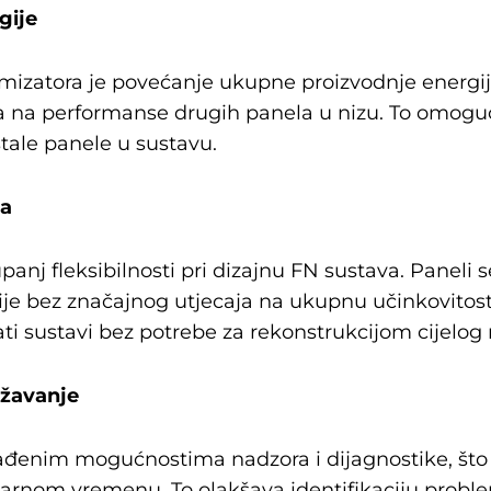
gije
mizatora je povećanje ukupne proizvodnje energij
ra na performanse drugih panela u nizu. To omoguću
tale panele u sustavu.
na
anj fleksibilnosti pri dizajnu FN sustava. Paneli s
tacije bez značajnog utjecaja na ukupnu učinkovito
rati sustavi bez potrebe za rekonstrukcijom cijelog 
ržavanje
građenim mogućnostima nadzora i dijagnostike, št
arnom vremenu. To olakšava identifikaciju probl