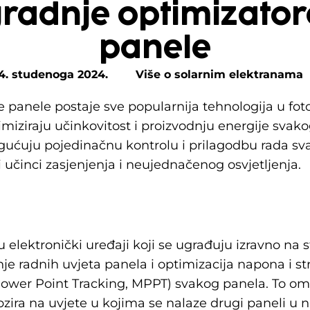
gradnje optimizator
panele
4. studenoga 2024.
Više o solarnim elektranama
e panele postaje sve popularnija tehnologija u f
miziraju učinkovitost i proizvodnju energije svak
ogućuju pojedinačnu kontrolu i prilagodbu rada s
 učinci zasjenjenja i neujednačenog osvjetljenja.
 elektronički uređaji koji se ugrađuju izravno na 
je radnih uvjeta panela i optimizacija napona i str
er Point Tracking, MPPT) svakog panela. To om
bzira na uvjete u kojima se nalaze drugi paneli u n