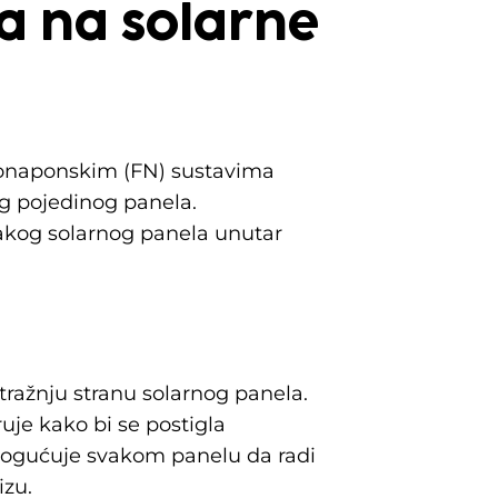
a na solarne
otonaponskim (FN) sustavima
og pojedinog panela.
vakog solarnog panela unutar
stražnju stranu solarnog panela.
uje kako bi se postigla
ogućuje svakom panelu da radi
izu.