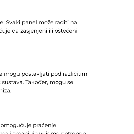
e. Svaki panel može raditi na
je da zasjenjeni ili oštećeni
e mogu postavljati pod različitim
st sustava. Također, mogu se
niza.
o omogućuje praćenje
ema i smanjuje vrijeme potrebno