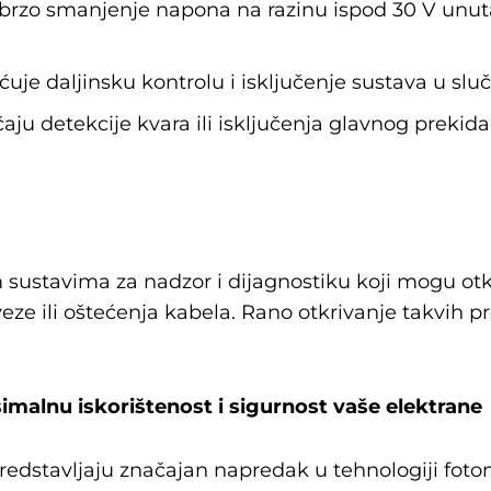
zo smanjenje napona na razinu ispod 30 V unutar
e daljinsku kontrolu i isključenje sustava u sluča
čaju detekcije kvara ili isključenja glavnog prekid
sustavima za nadzor i dijagnostiku koji mogu otk
eze ili oštećenja kabela. Rano otkrivanje takvi
imalnu iskorištenost i sigurnost vaše elektrane
predstavljaju značajan napredak u tehnologiji fo