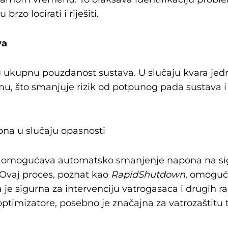
rzo locirati i riješiti.
va
 ukupnu pouzdanost sustava. U slučaju kvara jedn
emu, što smanjuje rizik od potpunog pada sustava 
na u slučaju opasnosti
ja omogućava automatsko smanjenje napona na sigu
. Ovaj proces, poznat kao
RapidShutdown
, omoguć
a je sigurna za intervenciju vatrogasaca i drugih 
u optimizatore, posebno je značajna za vatrozaštit