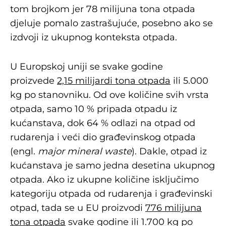
tom brojkom jer 78 milijuna tona otpada
djeluje pomalo zastrašujuće, posebno ako se
izdvoji iz ukupnog konteksta otpada.
U Europskoj uniji se svake godine
proizvede
2,15 milijardi tona otpada
ili 5.000
kg po stanovniku. Od ove količine svih vrsta
otpada, samo 10 % pripada otpadu iz
kućanstava, dok 64 % odlazi na otpad od
rudarenja i veći dio građevinskog otpada
(engl.
major mineral waste
). Dakle, otpad iz
kućanstava je samo jedna desetina ukupnog
otpada. Ako iz ukupne količine isključimo
kategoriju otpada od rudarenja i građevinski
otpad, tada se u EU proizvodi
776 milijuna
tona otpada
svake godine ili 1.700 kg po