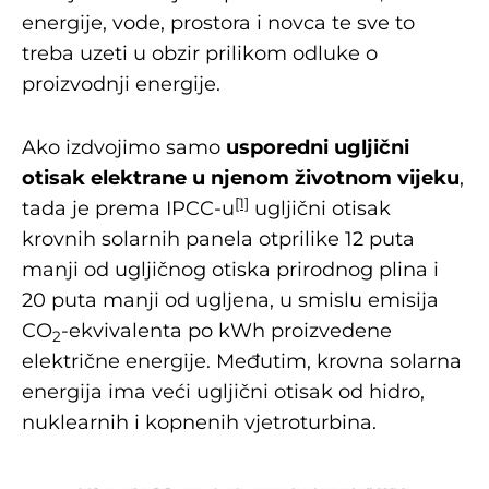
energije, vode, prostora i novca te sve to
treba uzeti u obzir prilikom odluke o
proizvodnji energije.
Ako izdvojimo samo
usporedni ugljični
otisak elektrane u njenom životnom vijeku
,
[1]
tada je prema IPCC-u
ugljični otisak
krovnih solarnih panela otprilike 12 puta
manji od ugljičnog otiska prirodnog plina i
20 puta manji od ugljena, u smislu emisija
CO
-ekvivalenta po kWh proizvedene
2
električne energije. Međutim, krovna solarna
energija ima veći ugljični otisak od hidro,
nuklearnih i kopnenih vjetroturbina.