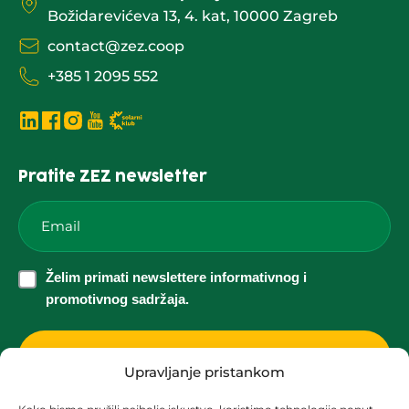
Božidarevićeva 13, 4. kat, 10000 Zagreb
contact@zez.coop
+385 1 2095 552
Pratite ZEZ newsletter
Email
*
Želim
Želim primati newslettere informativnog i
primati
promotivnog sadržaja.
newslettere
informativnog
i
Upravljanje pristankom
promotivnog