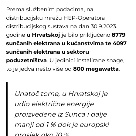
Prema službenim podacima, na
distribucijsku mrežu HEP-Operatora
distribucijskog sustava na dan 30.9.2023.
godine
u Hrvatskoj
je bilo priključeno
8779
sunčanih elektrana u kućanstvima te 4097
sunčanih elektrana u sektoru
poduzetništva
. U jedinici instalirane snage,
to je jedva nešto više od
800 megawatta
.
Unatoč tome, u Hrvatskoj je
udio električne energije
proizvedene iz Sunca i dalje
manji od 1 % dok je europski
prosjek oko 10 %.