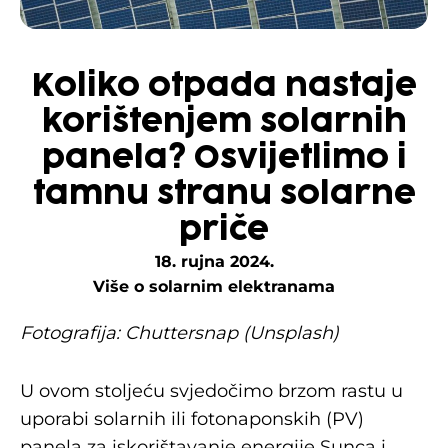
Koliko otpada nastaje
korištenjem solarnih
panela? Osvijetlimo i
tamnu stranu solarne
priče
18. rujna 2024.
Više o solarnim elektranama
Fotografija: Chuttersnap (Unsplash)
U ovom stoljeću svjedočimo brzom rastu u
uporabi solarnih ili fotonaponskih (PV)
panela za iskorištavanje energije Sunca i