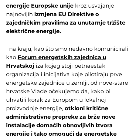
energije Europske unije
kroz usvajanje
najnovijih
izmjena EU Direktive o
zajedničkim pravilima za unutarnje tržište
električne energije
.
I na kraju, kao što smo nedavno komunicirali
kao
Forum energetskih zajednica u
Hrvatskoj
iza kojeg stoji petnaestak
organizacija i inicijativa koje pilotiraju prve
energetske zajednice u zemlji, od nove-stare
hrvatske Vlade očekujemo da, kako bi
uhvatili korak za Europom u lokalnoj
proizvodnje energije,
otkloni kritične
administrativne prepreke za brže nove
instalacije domaćih obnovljivih izvora
energije i tako omogući da energetske