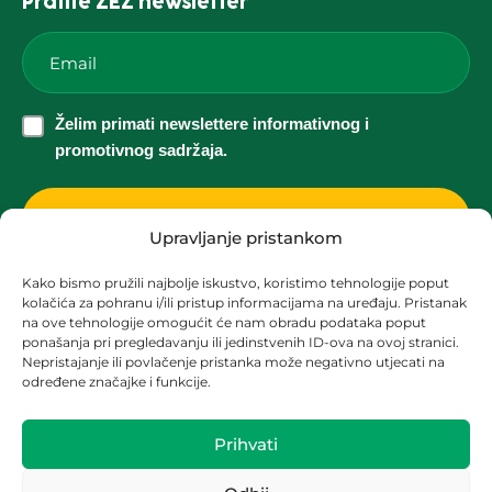
Pratite ZEZ newsletter
Email
*
Želim
Želim primati newslettere informativnog i
primati
promotivnog sadržaja.
newslettere
informativnog
i
Upravljanje pristankom
promotivnog
Kako bismo pružili najbolje iskustvo, koristimo tehnologije poput
sadržaja.
kolačića za pohranu i/ili pristup informacijama na uređaju. Pristanak
Korisnička podrška za solarne elektrane
*
na ove tehnologije omogućit će nam obradu podataka poput
ponašanja pri pregledavanju ili jedinstvenih ID-ova na ovoj stranici.
solari@zez.coop
Nepristajanje ili povlačenje pristanka može negativno utjecati na
određene značajke i funkcije.
+ 385 91 2090 403
+ 385 1 2090 404
Prihvati