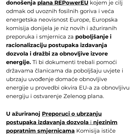
donošenja
plana REPowerEU
kojem je cilj
odmak od uvoznih fosilnih goriva i veća
energetska neovisnost Europe, Europska
komisija donijela je niz novih i ažuriranih
preporuka i smjernica za
poboljšanje i
racionalizaciju postupaka izdavanja
dozvola i dražbi za obnovljive izvore
energije.
Ti bi dokumenti trebali pomoći
državama članicama da poboljšaju uvjete i
ubrzaju uvođenje domaće obnovljive
energije u provedbi okvira EU-a za obnovljivu
energiju i ostvarenje Zelenog plana.
U ažuriranoj
Preporuci o ubrzanju
postupaka izdavanja dozvola
i
njezinim
popratnim smjernicama
Komisija ističe