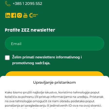
+385 1 2095 552
Pratite ZEZ newsletter
Email
*
Želim
Želim primati newslettere informativnog i
primati
promotivnog sadržaja.
newslettere
informativnog
i
Upravljanje pristankom
promotivnog
Kako bismo pružili najbolje iskustvo, koristimo tehnologije poput
sadržaja.
kolačića za pohranu i/ili pristup informacijama na uređaju. Pristanak
Korisnička podrška za solarne elektrane
*
na ove tehnologije omogućit će nam obradu podataka poput
ponašanja pri pregledavanju ili jedinstvenih ID-ova na ovoj stranici.
solari@zez.coop