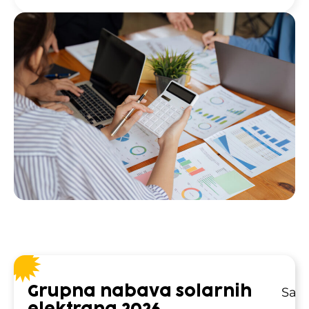
Grupna nabava solarnih
Sazn