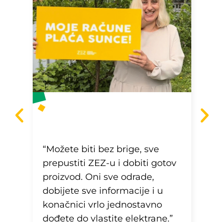
„Vi
eli
gru
u
gar
još
inu
“Možete biti bez brige, sve
oda
prepustiti ZEZ-u i dobiti gotov
jed
a na
proizvod. Oni sve odrade,
pro
rlo
dobijete sve informacije i u
70%
konačnici vrlo jednostavno
dan
dođete do vlastite elektrane.”