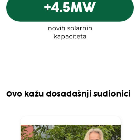
+
4.5
MW
novih solarnih
kapaciteta
Ovo kažu dosadašnji sudionici