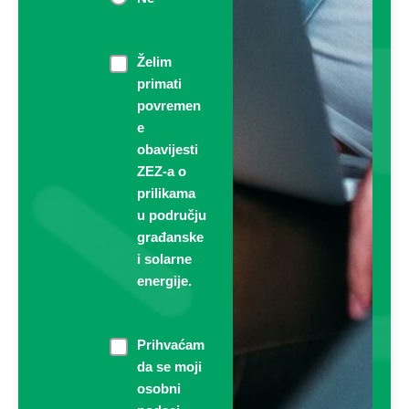
Newsletter
Želim
primati
povremen
e
obavijesti
ZEZ-a o
prilikama
u području
građanske
i solarne
energije.
consent
Prihvaćam
da se moji
*
osobni