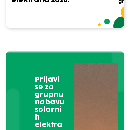
elektrana 2026.
grup
Prijavi
se za
grupnu
nabavu
solarni
h
elektra