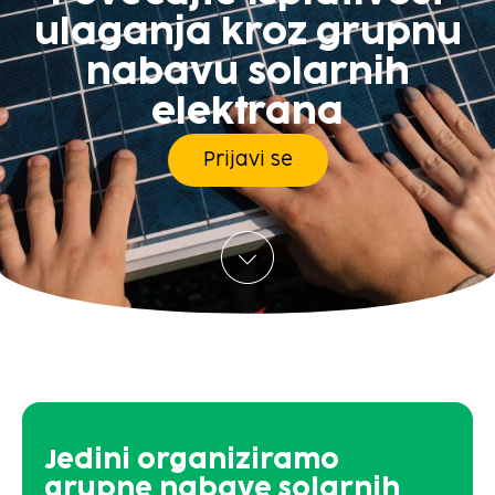
ulaganja kroz grupnu
nabavu solarnih
elektrana
Prijavi se
Jedini organiziramo
grupne nabave solarnih