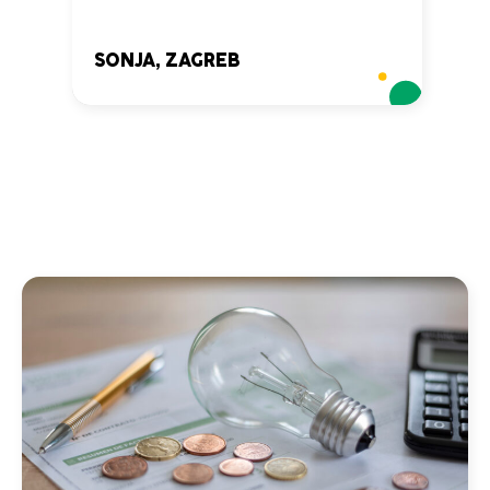
ugr
SONJA, ZAGREB
FIL