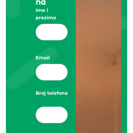
na
Ime i
prezime
*
Email
*
Broj telefona
*