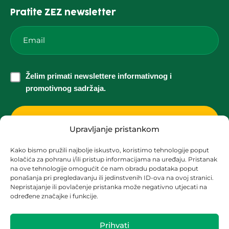
Pratite ZEZ newsletter
Email
*
Želim
Želim primati newslettere informativnog i
primati
promotivnog sadržaja.
newslettere
informativnog
i
Upravljanje pristankom
promotivnog
Kako bismo pružili najbolje iskustvo, koristimo tehnologije poput
sadržaja.
kolačića za pohranu i/ili pristup informacijama na uređaju. Pristanak
Korisnička podrška za solarne elektrane
*
na ove tehnologije omogućit će nam obradu podataka poput
ponašanja pri pregledavanju ili jedinstvenih ID-ova na ovoj stranici.
solari@zez.coop
Nepristajanje ili povlačenje pristanka može negativno utjecati na
određene značajke i funkcije.
+ 385 91 2090 403
+ 385 1 2090 404
Prihvati