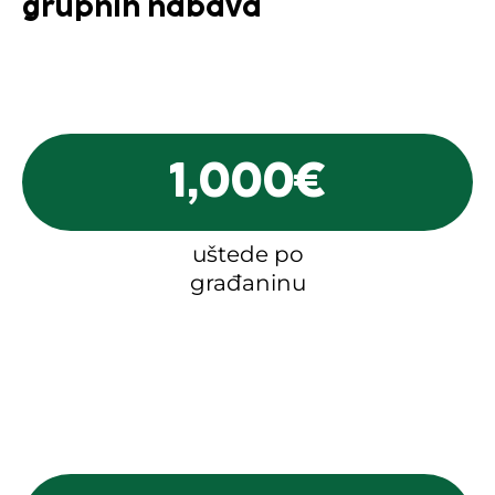
grupnih nabava
1,000
€
uštede po
građaninu