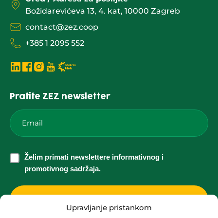
Božidarevićeva 13, 4. kat, 10000 Zagreb
contact@zez.coop
+385 1 2095 552
Pratite ZEZ newsletter
Email
*
Želim
Želim primati newslettere informativnog i
primati
promotivnog sadržaja.
newslettere
informativnog
i
Upravljanje pristankom
promotivnog