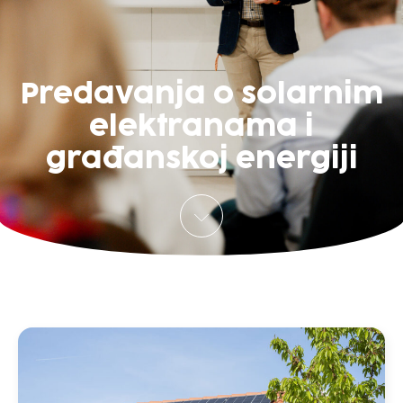
Predavanja o solarnim
elektranama i
građanskoj energiji