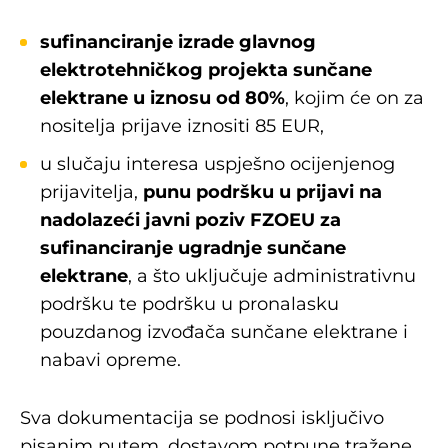
sufinanciranje izrade glavnog
elektrotehničkog projekta sunčane
elektrane u iznosu od 80%
, kojim će on za
nositelja prijave iznositi 85 EUR,
u slučaju interesa uspješno ocijenjenog
prijavitelja,
punu podršku u prijavi na
nadolazeći javni poziv FZOEU
za
sufinanciranje ugradnje sunčane
elektrane
, a što uključuje administrativnu
podršku te podršku u pronalasku
pouzdanog izvođača sunčane elektrane i
nabavi opreme.
Sva dokumentacija se podnosi isključivo
pisanim putem, dostavom potpune tražene