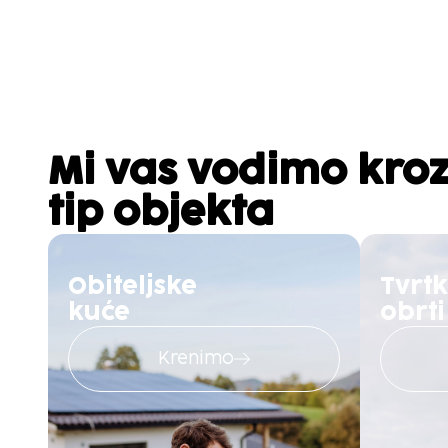
Mi vas vodimo kroz
tip objekta
Obiteljske
Tvrtk
kuće
obrti
Krenimo