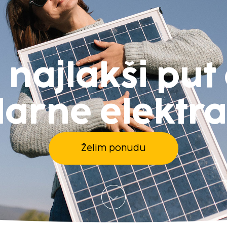
najlakši put 
larne elektr
Želim ponudu