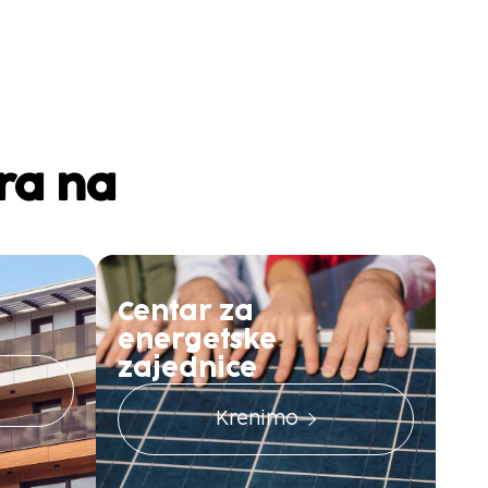
ra na
Centar za
energetske
zajednice
Krenimo