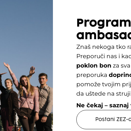
Program
ambasa
Znaš nekoga tko ra
Preporuči nas i ka
poklon bon
za sva
preporuka
doprin
pomože tvojim prija
da uštede na struji
Ne čekaj – saznaj v
Postani ZEZ