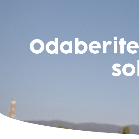
Odaberite 
so