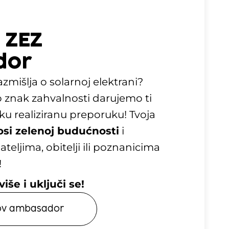
 ZEZ
dor
zmišlja o solarnoj elektrani?
o znak zahvalnosti darujemo ti
ku realiziranu preporuku! Tvoja
osi zelenoj budućnosti
i
teljima, obitelji ili poznanicima
!
iše i uključi se!
-ov ambasador