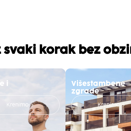
 svaki korak bez obzi
e i
Višestambene
zgrade
Krenimo
Krenimo