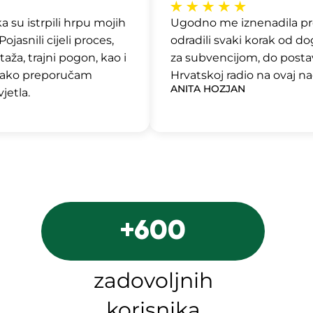
 su istrpili hrpu mojih
Ugodno me iznenadila prof
jasnili cijeli proces,
odradili svaki korak od d
ža, trajni pogon, kao i
za subvencijom, do postav
ako preporučam
Hrvatskoj radio na ovaj nač
ANITA HOZJAN
jetla.
+
600
zadovoljnih
korisnika