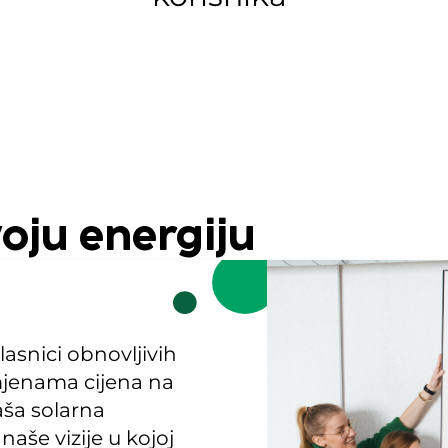
voju energiju
snici obnovljivih
omjenama cijena na
aša solarna
naše vizije u kojoj