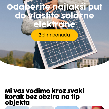
Odaberite najlakši put
do vlastite solarne
elektrane
Želim ponudu
Mi vas vodimo kroz svaki
korak bez obzira na tip
objekta