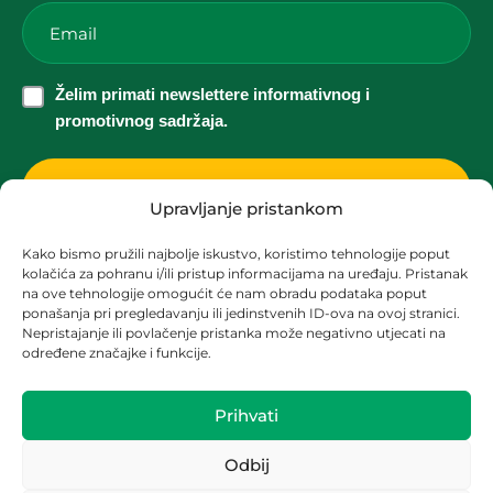
Email
*
Želim
Želim primati newslettere informativnog i
primati
promotivnog sadržaja.
newslettere
informativnog
i
Upravljanje pristankom
promotivnog
Kako bismo pružili najbolje iskustvo, koristimo tehnologije poput
sadržaja.
kolačića za pohranu i/ili pristup informacijama na uređaju. Pristanak
Korisnička podrška za solarne elektrane
*
na ove tehnologije omogućit će nam obradu podataka poput
ponašanja pri pregledavanju ili jedinstvenih ID-ova na ovoj stranici.
solari@zez.coop
Nepristajanje ili povlačenje pristanka može negativno utjecati na
određene značajke i funkcije.
+ 385 91 2090 403
+ 385 1 2090 404
Prihvati
Odbij
OIB:
13278092880