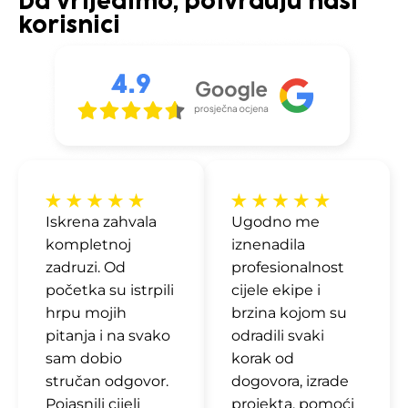
Da vrijedimo, potvrđuju naši
korisnici
Iskrena zahvala
Ugodno me
kompletnoj
iznenadila
zadruzi. Od
profesionalnost
početka su istrpili
cijele ekipe i
hrpu mojih
brzina kojom su
pitanja i na svako
odradili svaki
sam dobio
korak od
stručan odgovor.
dogovora, izrade
Pojasnili cijeli
projekta, pomoći