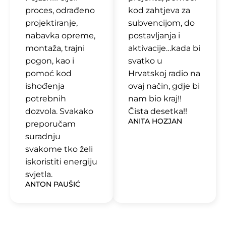
proces, odrađeno
kod zahtjeva za
projektiranje,
subvencijom, do
nabavka opreme,
postavljanja i
montaža, trajni
aktivacije…kada bi
pogon, kao i
svatko u
pomoć kod
Hrvatskoj radio na
ishođenja
ovaj način, gdje bi
potrebnih
nam bio kraj!!
dozvola.
Svakako
Čista desetka!!
ANITA HOZJAN
preporučam
suradnju
svakome tko želi
iskoristiti energiju
svjetla.
ANTON PAUŠIĆ